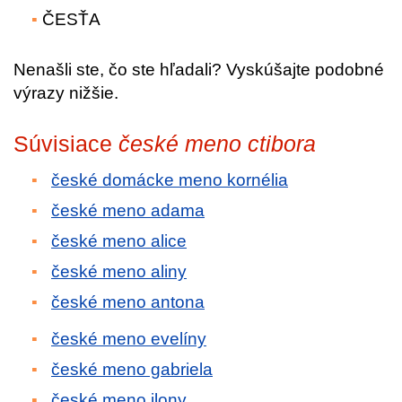
ČESŤA
Nenašli ste, čo ste hľadali? Vyskúšajte podobné
výrazy nižšie.
Súvisiace
české meno ctibora
české domácke meno kornélia
české meno adama
české meno alice
české meno aliny
české meno antona
české meno evelíny
české meno gabriela
české meno ilony