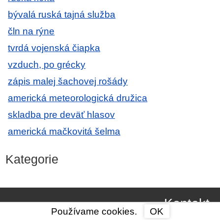
bývalá ruská tajná služba
čln na rýne
tvrdá vojenská čiapka
vzduch, po grécky
zápis malej šachovej rošády
americká meteorologická družica
skladba pre deväť hlasov
americká mačkovitá šelma
Kategorie
Kontakt
Používame cookies.
OK