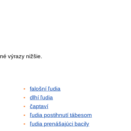
né výrazy nižšie.
falošní ľudia
dlhí ľudia
čaptaví
ľudia postihnutí tábesom
ľudia prenášajúci bacily