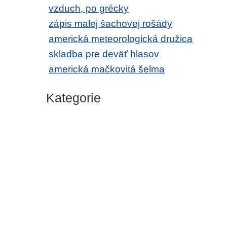
vzduch, po grécky
zápis malej šachovej rošády
americká meteorologická družica
skladba pre deväť hlasov
americká mačkovitá šelma
Kategorie