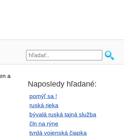
en a
Naposledy hľadané:
pomýľ sa !
ruská rieka
bývalá ruská tajná služba
čln na rýne
tvrdá vojenská čiapka