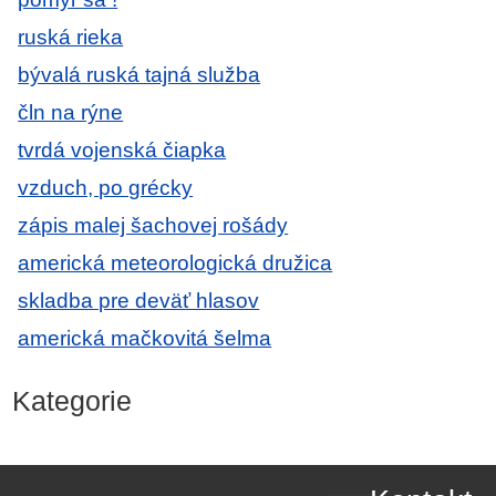
ruská rieka
bývalá ruská tajná služba
čln na rýne
tvrdá vojenská čiapka
vzduch, po grécky
zápis malej šachovej rošády
americká meteorologická družica
skladba pre deväť hlasov
americká mačkovitá šelma
Kategorie