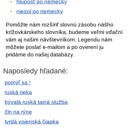
hlúposť po nemecky
niesol po nemecky
Pomôžte nám rozšíriť slovnú zásobu nášho
krížovkárskeho slovníka, budeme veľmi vďační
vám aj našim návštevníkom. Legendu nám
môžete poslať e-mailom a po overení ju
pridáme do našej databázy.
Naposledy hľadané:
pomýľ sa !
ruská rieka
bývalá ruská tajná služba
čln na rýne
tvrdá vojenská čiapka