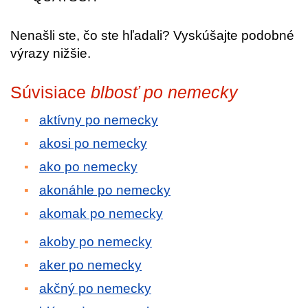
Nenašli ste, čo ste hľadali? Vyskúšajte podobné
výrazy nižšie.
Súvisiace
blbosť po nemecky
aktívny po nemecky
akosi po nemecky
ako po nemecky
akonáhle po nemecky
akomak po nemecky
akoby po nemecky
aker po nemecky
akčný po nemecky