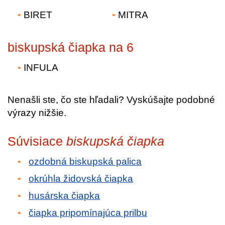
BIRET
MITRA
biskupská čiapka na 6
INFULA
Nenašli ste, čo ste hľadali? Vyskúšajte podobné
výrazy nižšie.
Súvisiace
biskupská čiapka
ozdobná biskupská palica
okrúhla židovská čiapka
husárska čiapka
čiapka pripomínajúca prilbu