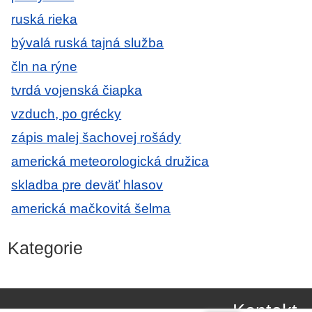
ruská rieka
bývalá ruská tajná služba
čln na rýne
tvrdá vojenská čiapka
vzduch, po grécky
zápis malej šachovej rošády
americká meteorologická družica
skladba pre deväť hlasov
americká mačkovitá šelma
Kategorie
Kontakt