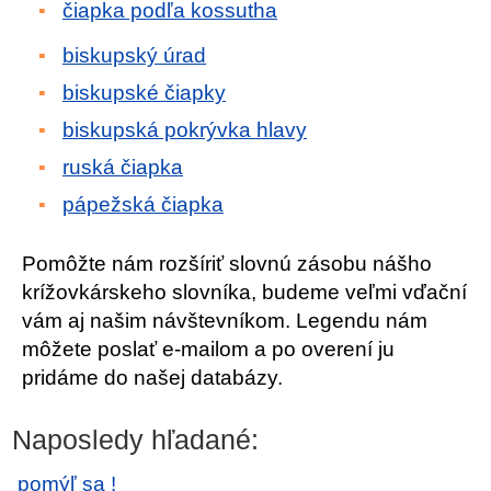
čiapka podľa kossutha
biskupský úrad
biskupské čiapky
biskupská pokrývka hlavy
ruská čiapka
pápežská čiapka
Pomôžte nám rozšíriť slovnú zásobu nášho
krížovkárskeho slovníka, budeme veľmi vďační
vám aj našim návštevníkom. Legendu nám
môžete poslať e-mailom a po overení ju
pridáme do našej databázy.
Naposledy hľadané:
pomýľ sa !