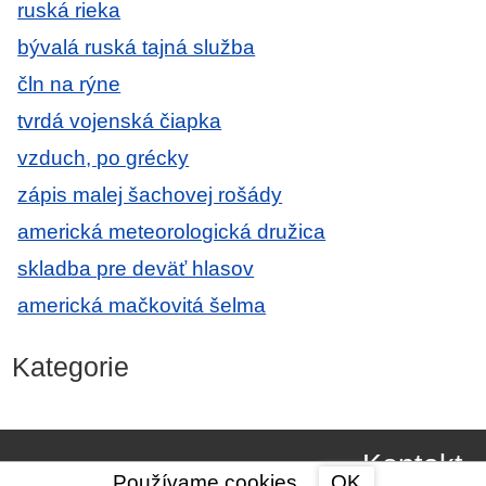
ruská rieka
bývalá ruská tajná služba
čln na rýne
tvrdá vojenská čiapka
vzduch, po grécky
zápis malej šachovej rošády
americká meteorologická družica
skladba pre deväť hlasov
americká mačkovitá šelma
Kategorie
Kontakt
Používame cookies.
OK