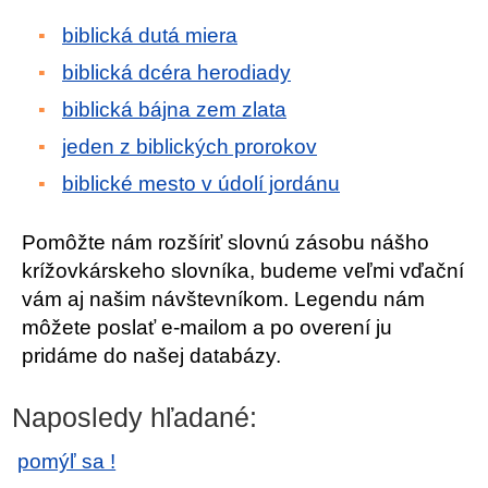
biblická dutá miera
biblická dcéra herodiady
biblická bájna zem zlata
jeden z biblických prorokov
biblické mesto v údolí jordánu
Pomôžte nám rozšíriť slovnú zásobu nášho
krížovkárskeho slovníka, budeme veľmi vďační
vám aj našim návštevníkom. Legendu nám
môžete poslať e-mailom a po overení ju
pridáme do našej databázy.
Naposledy hľadané:
pomýľ sa !