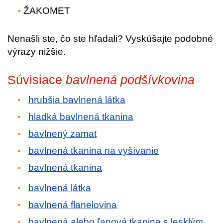
ŽAKOMET
Nenašli ste, čo ste hľadali? Vyskúšajte podobné
výrazy nižšie.
Súvisiace
bavlnená podšívkovina
hrubšia bavlnená látka
hladká bavlnená tkanina
bavlnený zamat
bavlnená tkanina na vyšívanie
bavlnená tkanina
bavlnená látka
bavlnená flanelovina
bavlnená alebo ľanová tkanina s lesklým