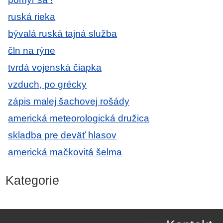
ruská rieka
bývalá ruská tajná služba
čln na rýne
tvrdá vojenská čiapka
vzduch, po grécky
zápis malej šachovej rošády
americká meteorologická družica
skladba pre deväť hlasov
americká mačkovitá šelma
Kategorie