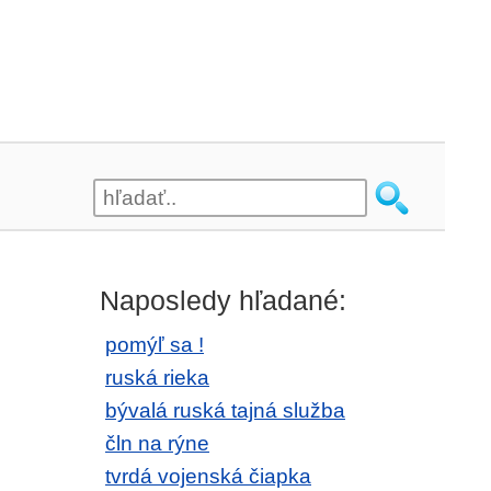
Naposledy hľadané:
pomýľ sa !
ruská rieka
bývalá ruská tajná služba
čln na rýne
tvrdá vojenská čiapka