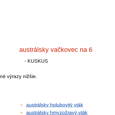
austrálsky vačkovec na 6
KUSKUS
né výrazy nižšie.
austrálsky holubovitý vták
austrálsky hmyzožravý vták