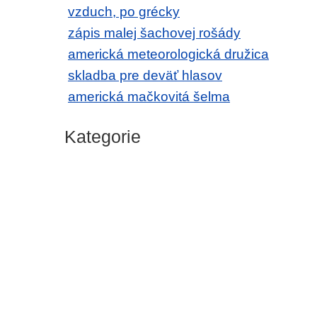
vzduch, po grécky
zápis malej šachovej rošády
americká meteorologická družica
skladba pre deväť hlasov
americká mačkovitá šelma
Kategorie