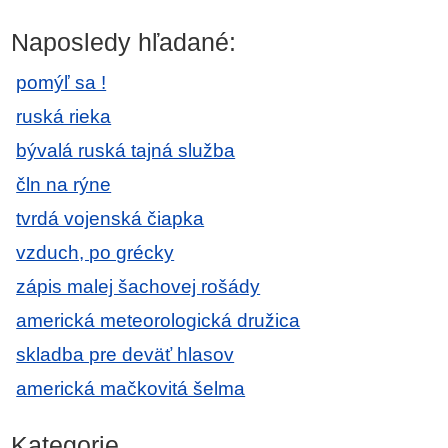
Naposledy hľadané:
pomýľ sa !
ruská rieka
bývalá ruská tajná služba
čln na rýne
tvrdá vojenská čiapka
vzduch, po grécky
zápis malej šachovej rošády
americká meteorologická družica
skladba pre deväť hlasov
americká mačkovitá šelma
Kategorie