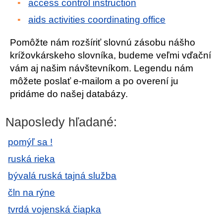
access control instruction
aids activities coordinating office
Pomôžte nám rozšíriť slovnú zásobu nášho
krížovkárskeho slovníka, budeme veľmi vďační
vám aj našim návštevníkom. Legendu nám
môžete poslať e-mailom a po overení ju
pridáme do našej databázy.
Naposledy hľadané:
pomýľ sa !
ruská rieka
bývalá ruská tajná služba
čln na rýne
tvrdá vojenská čiapka