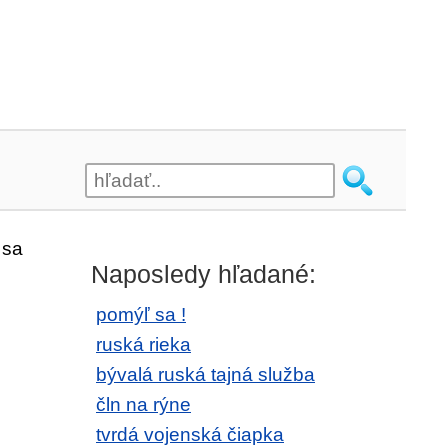
 sa
Naposledy hľadané:
pomýľ sa !
ruská rieka
bývalá ruská tajná služba
čln na rýne
tvrdá vojenská čiapka