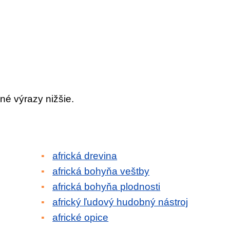
né výrazy nižšie.
africká drevina
africká bohyňa veštby
africká bohyňa plodnosti
africký ľudový hudobný nástroj
africké opice