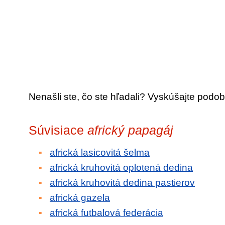
Nenašli ste, čo ste hľadali? Vyskúšajte podob
Súvisiace
africký papagáj
africká lasicovitá šelma
africká kruhovitá oplotená dedina
africká kruhovitá dedina pastierov
africká gazela
africká futbalová federácia