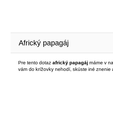
Africký papagáj
Pre tento dotaz
africký papagáj
máme v naš
vám do krížovky nehodí, skúste iné znenie 