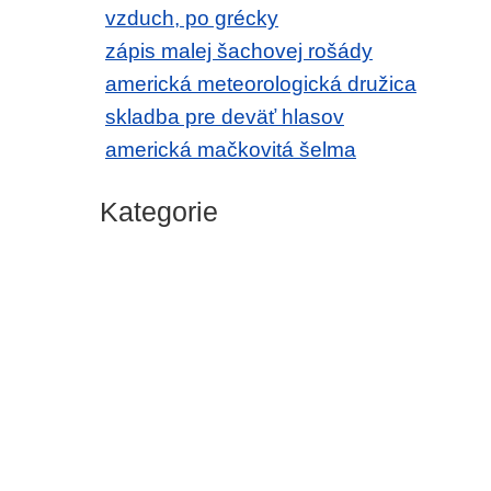
vzduch, po grécky
zápis malej šachovej rošády
americká meteorologická družica
skladba pre deväť hlasov
americká mačkovitá šelma
Kategorie