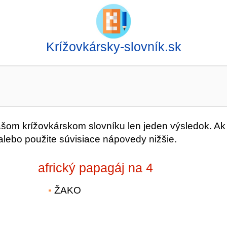
Krížovkársky-slovník.sk
om krížovkárskom slovníku len jeden výsledok. Ak
alebo použite súvisiace nápovedy nižšie.
africký papagáj na 4
ŽAKO