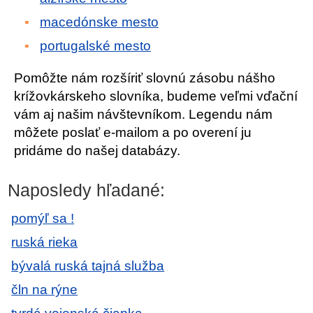
macedónske mesto
portugalské mesto
Pomôžte nám rozšíriť slovnú zásobu nášho
krížovkárskeho slovníka, budeme veľmi vďační
vám aj našim návštevníkom. Legendu nám
môžete poslať e-mailom a po overení ju
pridáme do našej databázy.
Naposledy hľadané:
pomýľ sa !
ruská rieka
bývalá ruská tajná služba
čln na rýne